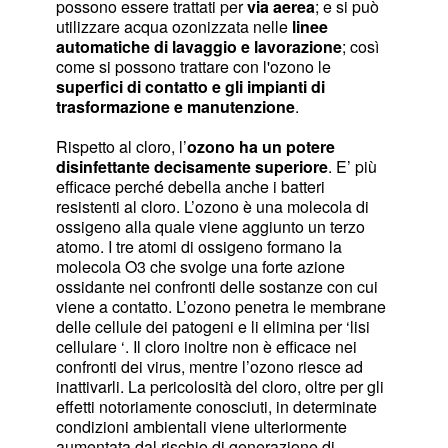
possono essere trattati per
via aerea
; e si può
utilizzare acqua ozonizzata nelle
linee
automatiche di lavaggio e lavorazione
; così
come si possono trattare con l'ozono le
superfici di contatto e gli impianti di
trasformazione e manutenzione
.
Rispetto al cloro, l’
ozono ha un potere
disinfettante decisamente superiore
. E’ più
efficace perché debella anche i batteri
resistenti al cloro. L’ozono è una molecola di
ossigeno alla quale viene aggiunto un terzo
atomo. I tre atomi di ossigeno formano la
molecola O3 che svolge una forte azione
ossidante nei confronti delle sostanze con cui
viene a contatto. L’ozono penetra le membrane
delle cellule dei patogeni e li elimina per ‘lisi
cellulare ‘. Il cloro inoltre non è efficace nei
confronti dei virus, mentre l’ozono riesce ad
inattivarli. La pericolosità del cloro, oltre per gli
effetti notoriamente conosciuti, in determinate
condizioni ambientali viene ulteriormente
aumentata dal rischio di generazione di