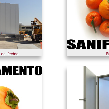
 del freddo
F