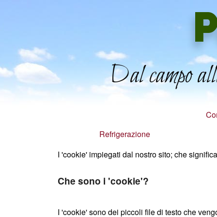
P
Dal campo alla
Con
Refrigerazione
I 'cookie' impiegati dal nostro sito; che signific
Che sono i 'cookie'?
I 'cookie' sono dei piccoli file di testo che ve