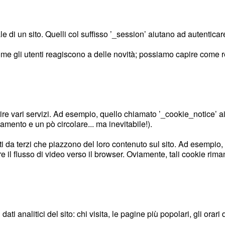
di un sito. Quelli col suffisso ’_session’ aiutano ad autenticare 
come gli utenti reagiscono a delle novità; possiamo capire come
frire vari servizi. Ad esempio, quello chiamato ’_cookie_notice’ 
namento e un pò circolare... ma inevitabile!).
i da terzi che piazzono del loro contenuto sul sito. Ad esempio
il flusso di video verso il browser. Oviamente, tali cookie riman
ti analitici del sito: chi visita, le pagine più popolari, gli orar