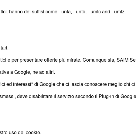
itici. hanno dei suffisi come _unta, _untb, _umtc and _umtz.
tari.
istici e per presentare offerte più mirate. Comunque sia, SAIM Serv
iva a Google, ne ad altri.
i ed interessi" di Google che ci lascia conoscere meglio chi ci 
messi, deve disabilitare il servizio secondo il Plug-in di Googl
stro uso dei cookie.